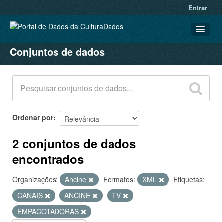
Entrar
Conjuntos de dados
CONJUNTOS DE DADOS
ORGANIZAÇÕES
GRUPOS
SOBRE
Ordenar por
2 conjuntos de dados
encontrados
Organizações:
Ancine
Formatos:
XML
Etiquetas:
CANAIS
ANCINE
TV
EMPACOTADORAS