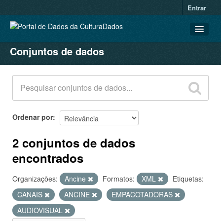
Entrar
Conjuntos de dados
CONJUNTOS DE DADOS
ORGANIZAÇÕES
GRUPOS
SOBRE
Ordenar por
2 conjuntos de dados
encontrados
Organizações:
Ancine
Formatos:
XML
Etiquetas:
CANAIS
ANCINE
EMPACOTADORAS
AUDIOVISUAL