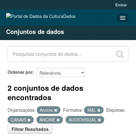
Entrar
Conjuntos de dados
CONJUNTOS DE DADOS
ORGANIZAÇÕES
GRUPOS
SOBRE
Ordenar por
2 conjuntos de dados
encontrados
Organizações:
Ancine
Formatos:
XML
Etiquetas:
CANAIS
ANCINE
AUDIOVISUAL
Filtrar Resultados