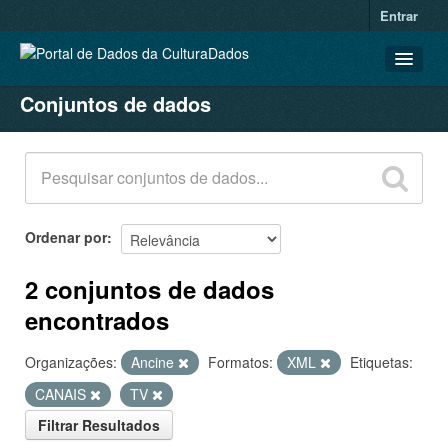
Entrar
Conjuntos de dados
CONJUNTOS DE DADOS
ORGANIZAÇÕES
GRUPOS
SOBRE
Ordenar por
2 conjuntos de dados
encontrados
Organizações:
Ancine
Formatos:
XML
Etiquetas:
CANAIS
TV
Filtrar Resultados