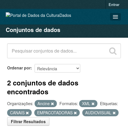
Entrar
Conjuntos de dados
CONJUNTOS DE DADOS
ORGANIZAÇÕES
GRUPOS
SOBRE
Ordenar por
2 conjuntos de dados
encontrados
Organizações:
Ancine
Formatos:
XML
Etiquetas:
CANAIS
EMPACOTADORAS
AUDIOVISUAL
Filtrar Resultados