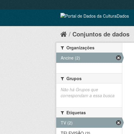
Conjuntos de dados
Organizações
Ancine (2)
Grupos
Não há Grupos que
correspondam a essa busca
Etiquetas
TV (2)
TELEVISÃO (2)