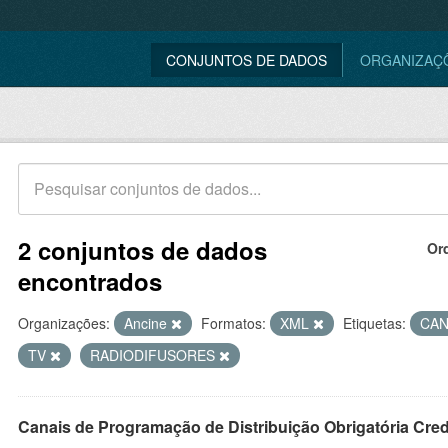
CONJUNTOS DE DADOS
ORGANIZAÇ
2 conjuntos de dados
Or
encontrados
Organizações:
Ancine
Formatos:
XML
Etiquetas:
CAN
TV
RADIODIFUSORES
Canais de Programação de Distribuição Obrigatória Cre