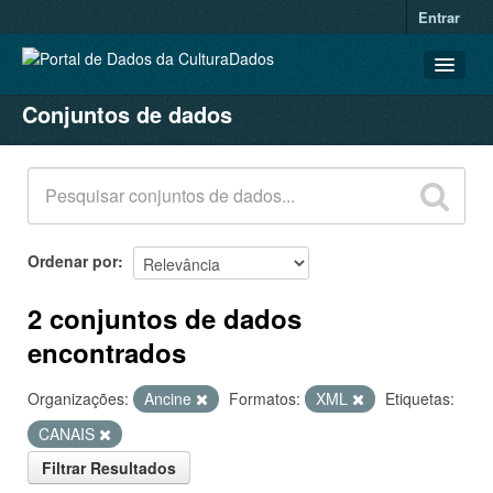
Entrar
Conjuntos de dados
CONJUNTOS DE DADOS
ORGANIZAÇÕES
GRUPOS
SOBRE
Ordenar por
2 conjuntos de dados
encontrados
Organizações:
Ancine
Formatos:
XML
Etiquetas:
CANAIS
Filtrar Resultados