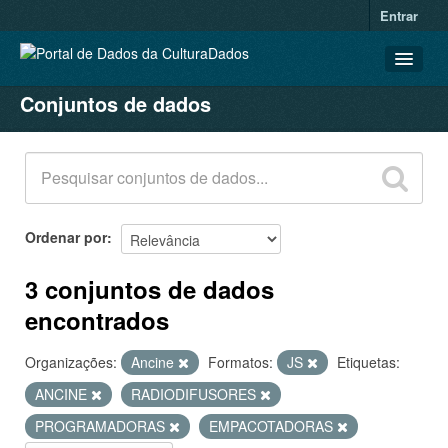
Entrar
Conjuntos de dados
CONJUNTOS DE DADOS
ORGANIZAÇÕES
GRUPOS
SOBRE
Ordenar por
3 conjuntos de dados
encontrados
Organizações:
Ancine
Formatos:
JS
Etiquetas:
ANCINE
RADIODIFUSORES
PROGRAMADORAS
EMPACOTADORAS