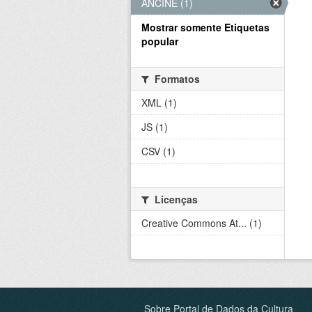
ANCINE (1)
Mostrar somente Etiquetas
popular
Formatos
XML (1)
JS (1)
CSV (1)
Licenças
Creative Commons At... (1)
Sobre Portal de Dados da Cultura