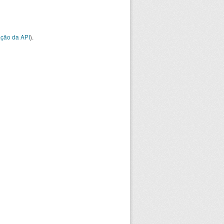
ção da API
).