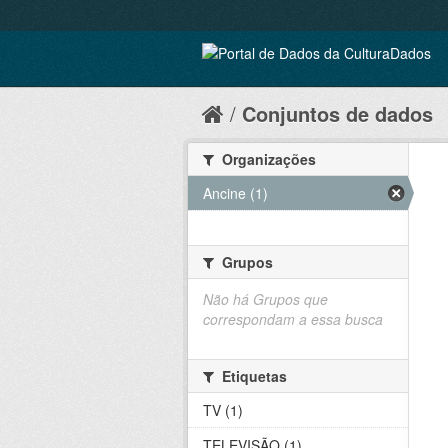
Conjuntos de dados
Organizações
Ancine (1)
Grupos
Não há Grupos que
correspondam a essa busca
Etiquetas
TV (1)
TELEVISÃO (1)