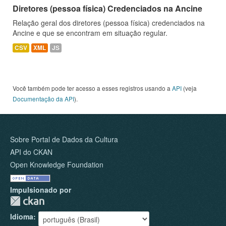
Diretores (pessoa física) Credenciados na Ancine
Relação geral dos diretores (pessoa física) credenciados na
Ancine e que se encontram em situação regular.
CSV
XML
JS
Você também pode ter acesso a esses registros usando a
API
(veja
Documentação da API
).
Sobre Portal de Dados da Cultura
API do CKAN
Open Knowledge Foundation
Impulsionado por
Idioma