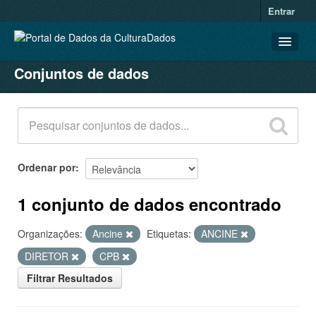
Entrar
Conjuntos de dados
CONJUNTOS DE DADOS
ORGANIZAÇÕES
GRUPOS
SOBRE
Ordenar por
1 conjunto de dados encontrado
Organizações:
Ancine
Etiquetas:
ANCINE
DIRETOR
CPB
Filtrar Resultados