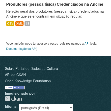
Produtores (pessoa física) Credenciados na Ancine
Relação geral dos produtores (pessoa física) credenciados na
Ancine e que se encontram em situação regular.
CSV
XML
JS
Você também pode ter acesso a esses registros usando a
API
(veja
Documentação da API
).
Sobre Portal de Dados da Cultura
API do CKAN
Open Knowledge Foundation
Impulsionado por
Idioma