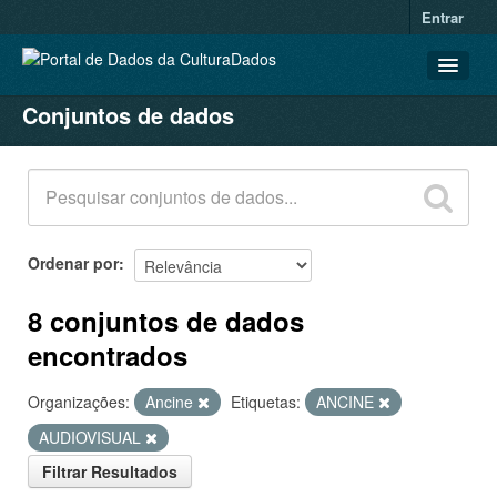
Entrar
Conjuntos de dados
CONJUNTOS DE DADOS
ORGANIZAÇÕES
GRUPOS
SOBRE
Ordenar por
8 conjuntos de dados
encontrados
Organizações:
Ancine
Etiquetas:
ANCINE
AUDIOVISUAL
Filtrar Resultados