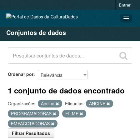
Entrar
Conjuntos de dados
CONJUNTOS DE DADOS
ORGANIZAÇÕES
GRUPOS
SOBRE
Ordenar por
1 conjunto de dados encontrado
Organizações:
Ancine
Etiquetas:
ANCINE
PROGRAMADORAS
FILME
EMPACOTADORAS
Filtrar Resultados