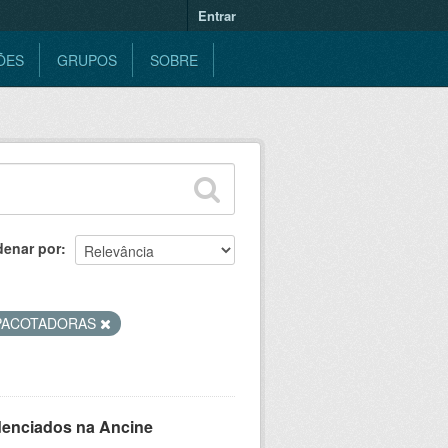
Entrar
ÕES
GRUPOS
SOBRE
denar por
PACOTADORAS
denciados na Ancine