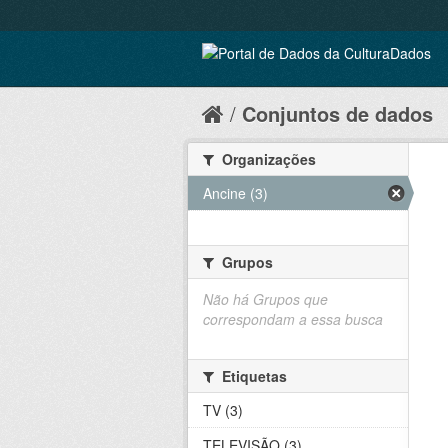
Conjuntos de dados
Organizações
Ancine (3)
Grupos
Não há Grupos que
correspondam a essa busca
Etiquetas
TV (3)
TELEVISÃO (3)