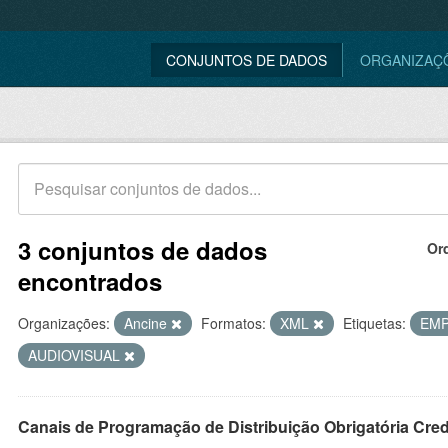
CONJUNTOS DE DADOS
ORGANIZAÇ
3 conjuntos de dados
Or
encontrados
Organizações:
Ancine
Formatos:
XML
Etiquetas:
EM
AUDIOVISUAL
Canais de Programação de Distribuição Obrigatória Cre