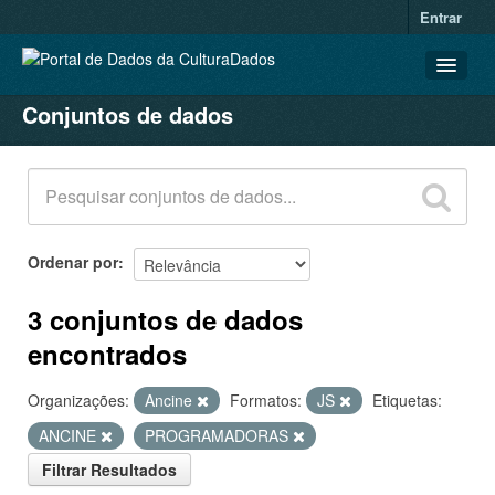
Entrar
Conjuntos de dados
CONJUNTOS DE DADOS
ORGANIZAÇÕES
GRUPOS
SOBRE
Ordenar por
3 conjuntos de dados
encontrados
Organizações:
Ancine
Formatos:
JS
Etiquetas:
ANCINE
PROGRAMADORAS
Filtrar Resultados