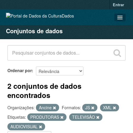
Entrar
Conjuntos de dados
CONJUNTOS DE DADOS
ORGANIZAÇÕES
GRUPOS
SOBRE
Ordenar por
2 conjuntos de dados
encontrados
Organizações:
Ancine
Formatos:
JS
XML
Etiquetas:
PRODUTORAS
TELEVISÃO
AUDIOVISUAL