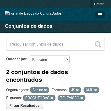
Entrar
Conjuntos de dados
CONJUNTOS DE DADOS
ORGANIZAÇÕES
GRUPOS
SOBRE
Ordenar por
2 conjuntos de dados
encontrados
Organizações:
Ancine
Formatos:
JS
XML
Etiquetas:
PRODUTORAS
TELEVISÃO
Filtrar Resultados