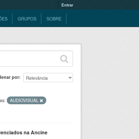
Entrar
ÕES
GRUPOS
SOBRE
denar por
as:
AUDIOVISUAL
denciados na Ancine