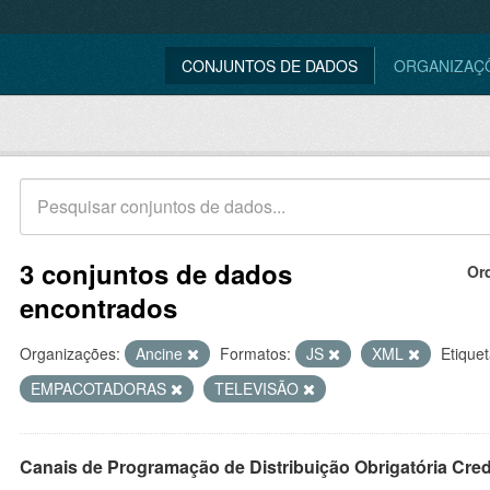
CONJUNTOS DE DADOS
ORGANIZAÇ
3 conjuntos de dados
Or
encontrados
Organizações:
Ancine
Formatos:
JS
XML
Etiquet
EMPACOTADORAS
TELEVISÃO
Canais de Programação de Distribuição Obrigatória Cre