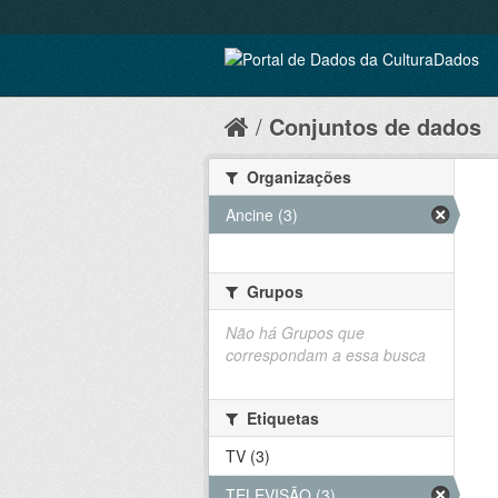
Conjuntos de dados
Organizações
Ancine (3)
Grupos
Não há Grupos que
correspondam a essa busca
Etiquetas
TV (3)
TELEVISÃO (3)