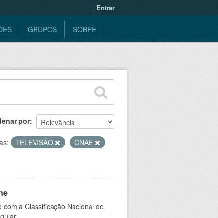
Entrar
ÕES
GRUPOS
SOBRE
denar por
as:
TELEVISÃO
CNAE
ne
 com a Classificação Nacional de
gular.