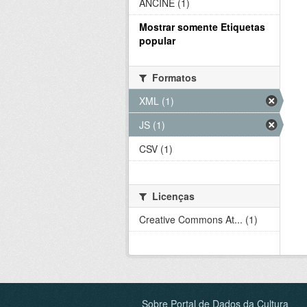
ANCINE (1)
Mostrar somente Etiquetas
popular
Formatos
XML (1)
JS (1)
CSV (1)
Licenças
Creative Commons At... (1)
Sobre Portal de Dados da Cultura