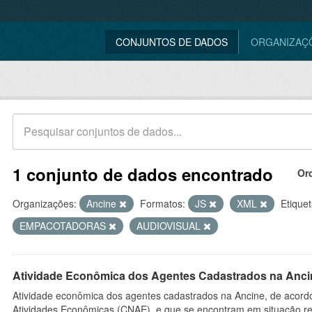
CONJUNTOS DE DADOS
ORGANIZAÇ
1 conjunto de dados encontrado
Or
Organizações:
Ancine
Formatos:
JS
XML
Etiquet
EMPACOTADORAS
AUDIOVISUAL
Atividade Econômica dos Agentes Cadastrados na Anci
Atividade econômica dos agentes cadastrados na Ancine, de acordo
Atividades Econômicas (CNAE), e que se encontram em situação re