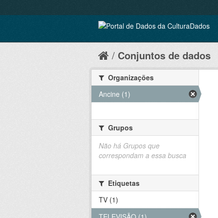
Conjuntos de dados
Organizações
Ancine (1)
Grupos
Não há Grupos que
correspondam a essa busca
Etiquetas
TV (1)
TELEVISÃO (1)