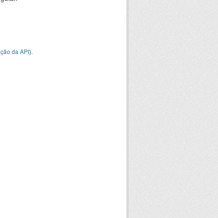
ção da API
).