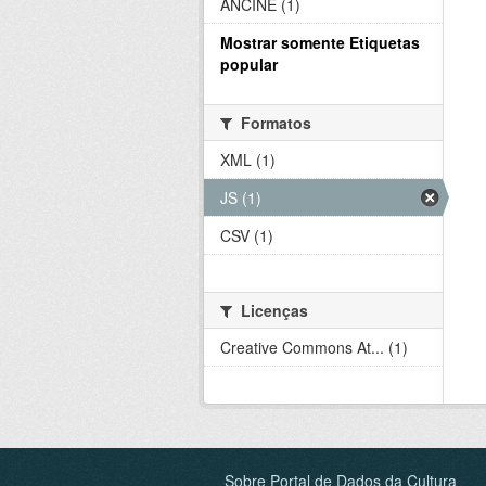
ANCINE (1)
Mostrar somente Etiquetas
popular
Formatos
XML (1)
JS (1)
CSV (1)
Licenças
Creative Commons At... (1)
Sobre Portal de Dados da Cultura