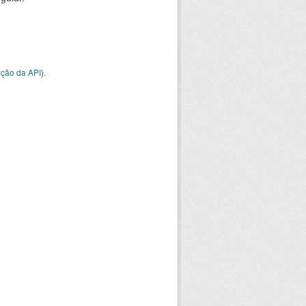
ção da API
).