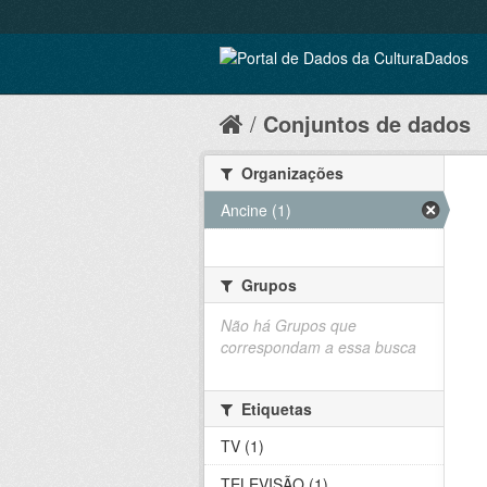
Conjuntos de dados
Organizações
Ancine (1)
Grupos
Não há Grupos que
correspondam a essa busca
Etiquetas
TV (1)
TELEVISÃO (1)