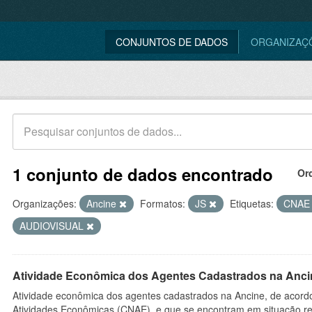
CONJUNTOS DE DADOS
ORGANIZAÇ
1 conjunto de dados encontrado
Or
Organizações:
Ancine
Formatos:
JS
Etiquetas:
CNA
AUDIOVISUAL
Atividade Econômica dos Agentes Cadastrados na Anci
Atividade econômica dos agentes cadastrados na Ancine, de acordo
Atividades Econômicas (CNAE), e que se encontram em situação re