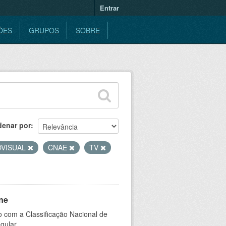
Entrar
ÕES
GRUPOS
SOBRE
denar por
OVISUAL
CNAE
TV
ne
 com a Classificação Nacional de
gular.