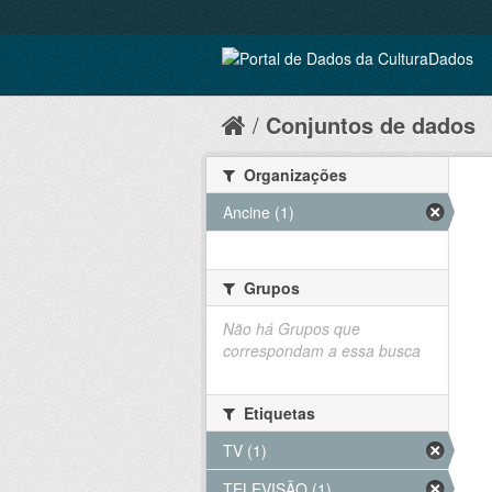
Conjuntos de dados
Organizações
Ancine (1)
Grupos
Não há Grupos que
correspondam a essa busca
Etiquetas
TV (1)
TELEVISÃO (1)