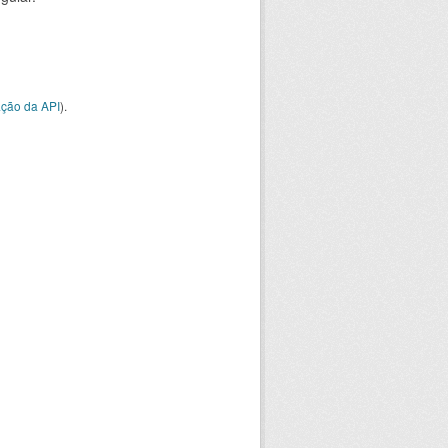
ção da API
).