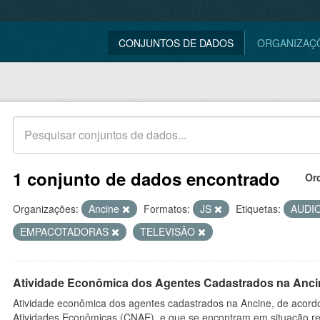
CONJUNTOS DE DADOS
ORGANIZAÇ
1 conjunto de dados encontrado
Or
Organizações:
Ancine
Formatos:
JS
Etiquetas:
AUDI
EMPACOTADORAS
TELEVISÃO
Atividade Econômica dos Agentes Cadastrados na Anci
Atividade econômica dos agentes cadastrados na Ancine, de acordo
Atividades Econômicas (CNAE), e que se encontram em situação re