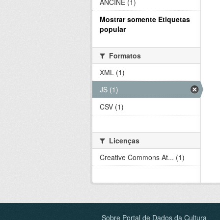
ANCINE (1)
Mostrar somente Etiquetas
popular
Formatos
XML (1)
JS (1)
CSV (1)
Licenças
Creative Commons At... (1)
Sobre Portal de Dados da Cultura