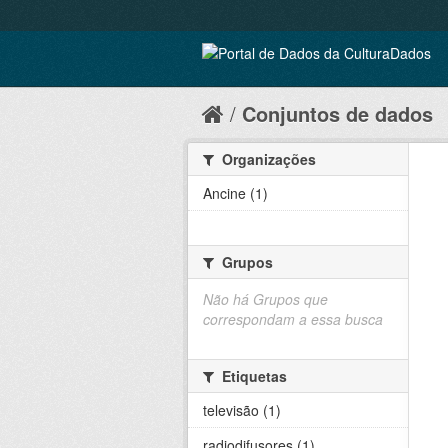
Conjuntos de dados
Organizações
Ancine (1)
Grupos
Não há Grupos que
correspondam a essa busca
Etiquetas
televisão (1)
radiodifusores (1)