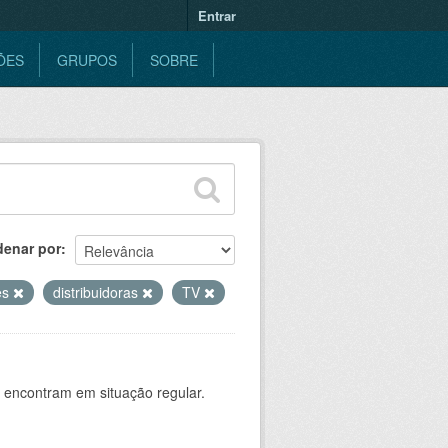
Entrar
ÕES
GRUPOS
SOBRE
denar por
es
distribuidoras
TV
 encontram em situação regular.