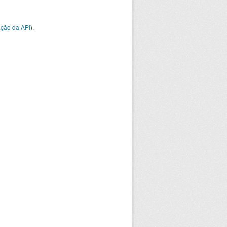
ção da API
).