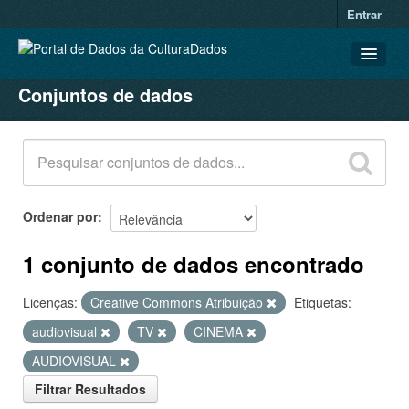
Entrar
Conjuntos de dados
CONJUNTOS DE DADOS
ORGANIZAÇÕES
GRUPOS
SOBRE
Ordenar por
1 conjunto de dados encontrado
Licenças:
Creative Commons Atribuição
Etiquetas:
audiovisual
TV
CINEMA
AUDIOVISUAL
Filtrar Resultados