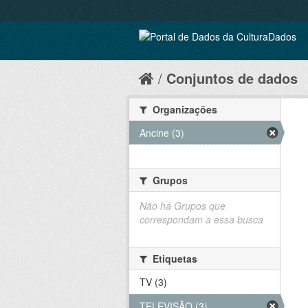
Conjuntos de dados
Organizações
Ancine (3)
Grupos
Não há Grupos que
correspondam a essa busca
Etiquetas
TV (3)
TELEVISÃO (3)