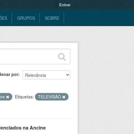
Entrar
ÕES
GRUPOS
SOBRE
denar por
ine
Etiquetas:
TELEVISÃO
denciados na Ancine