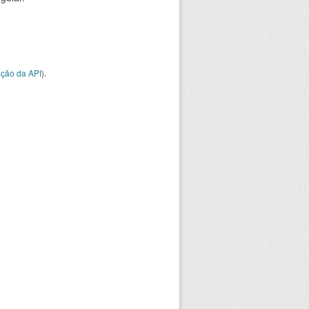
ção da API
).