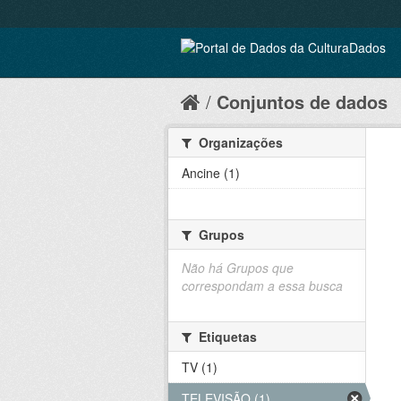
Conjuntos de dados
Organizações
Ancine (1)
Grupos
Não há Grupos que
correspondam a essa busca
Etiquetas
TV (1)
TELEVISÃO (1)