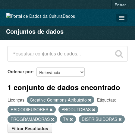
Entrar
Conjuntos de dados
CONJUNTOS DE DADOS
ORGANIZAÇÕES
GRUPOS
SOBRE
Ordenar por
1 conjunto de dados encontrado
Licenças:
Creative Commons Atribuição
Etiquetas:
RADIODIFUSORES
PRODUTORAS
PROGRAMADORAS
TV
DISTRIBUIDORAS
Filtrar Resultados