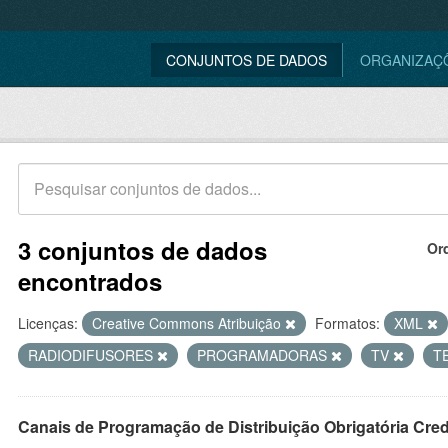
CONJUNTOS DE DADOS
ORGANIZAÇ
3 conjuntos de dados
Or
encontrados
Licenças:
Creative Commons Atribuição
Formatos:
XML
RADIODIFUSORES
PROGRAMADORAS
TV
T
Canais de Programação de Distribuição Obrigatória Cre