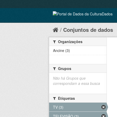
Conjuntos de dados
Organizações
Ancine (3)
Grupos
Não há Grupos que
correspondam a essa busca
Etiquetas
TV (3)
TELEVISÃO (3)