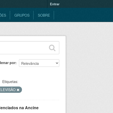
Entrar
ÕES
GRUPOS
SOBRE
denar por
Etiquetas:
ELEVISÃO
denciados na Ancine