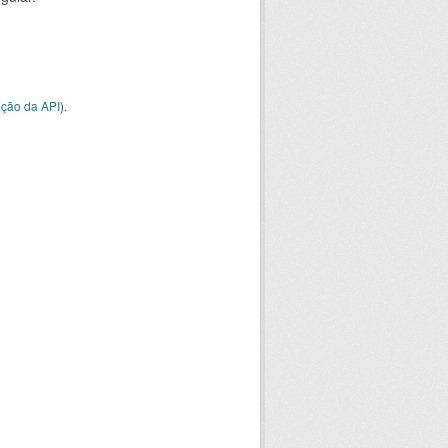
ção da API
).