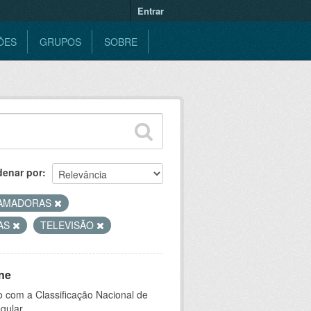
Entrar
ÕES
GRUPOS
SOBRE
denar por
AMADORAS
AS
TELEVISÃO
ne
 com a Classificação Nacional de
gular.