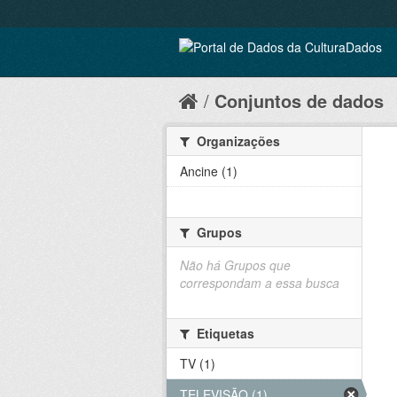
Conjuntos de dados
Organizações
Ancine (1)
Grupos
Não há Grupos que
correspondam a essa busca
Etiquetas
TV (1)
TELEVISÃO (1)