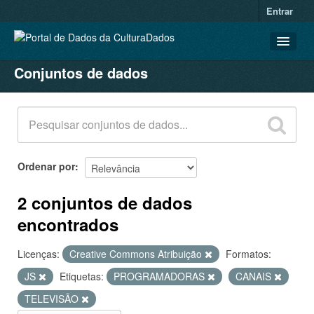
Entrar
Conjuntos de dados
CONJUNTOS DE DADOS
ORGANIZAÇÕES
GRUPOS
SOBRE
Ordenar por
2 conjuntos de dados
encontrados
Licenças:
Creative Commons Atribuição
Formatos:
JS
Etiquetas:
PROGRAMADORAS
CANAIS
TELEVISÃO