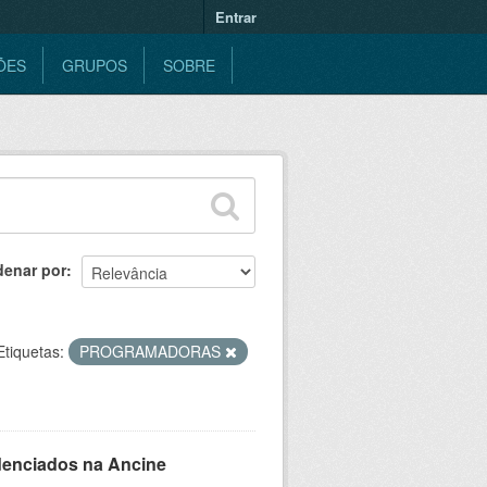
Entrar
ÕES
GRUPOS
SOBRE
denar por
Etiquetas:
PROGRAMADORAS
denciados na Ancine