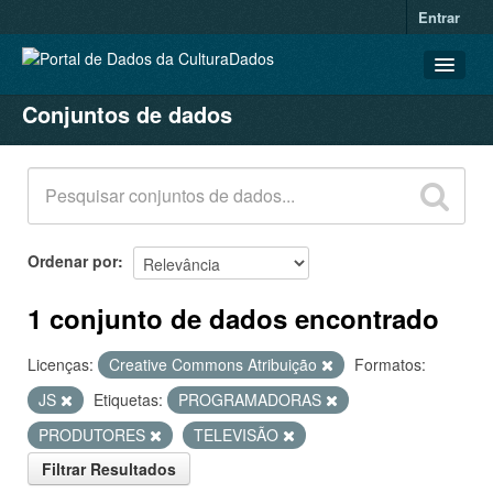
Entrar
Conjuntos de dados
CONJUNTOS DE DADOS
ORGANIZAÇÕES
GRUPOS
SOBRE
Ordenar por
1 conjunto de dados encontrado
Licenças:
Creative Commons Atribuição
Formatos:
JS
Etiquetas:
PROGRAMADORAS
PRODUTORES
TELEVISÃO
Filtrar Resultados