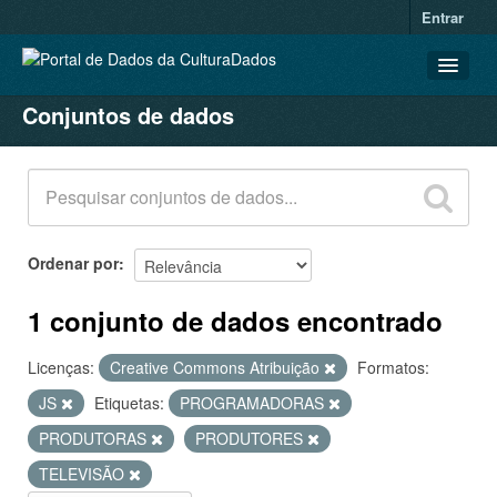
Entrar
Conjuntos de dados
CONJUNTOS DE DADOS
ORGANIZAÇÕES
GRUPOS
SOBRE
Ordenar por
1 conjunto de dados encontrado
Licenças:
Creative Commons Atribuição
Formatos:
JS
Etiquetas:
PROGRAMADORAS
PRODUTORAS
PRODUTORES
TELEVISÃO