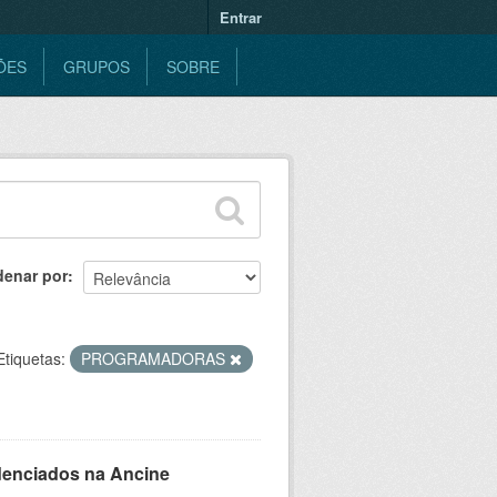
Entrar
ÕES
GRUPOS
SOBRE
denar por
Etiquetas:
PROGRAMADORAS
denciados na Ancine