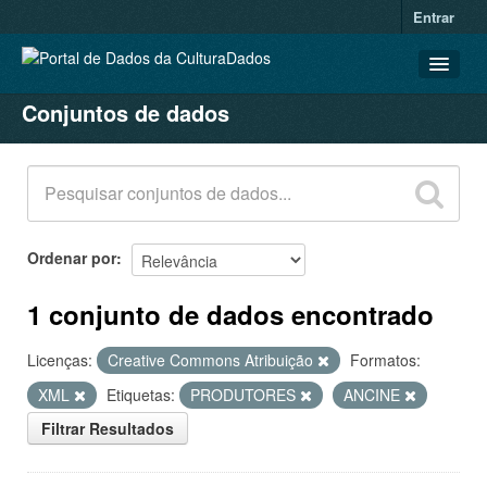
Entrar
Conjuntos de dados
CONJUNTOS DE DADOS
ORGANIZAÇÕES
GRUPOS
SOBRE
Ordenar por
1 conjunto de dados encontrado
Licenças:
Creative Commons Atribuição
Formatos:
XML
Etiquetas:
PRODUTORES
ANCINE
Filtrar Resultados