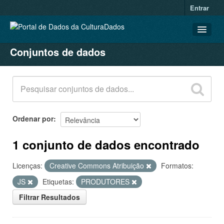
Entrar
Conjuntos de dados
CONJUNTOS DE DADOS
ORGANIZAÇÕES
GRUPOS
SOBRE
Ordenar por
1 conjunto de dados encontrado
Licenças:
Creative Commons Atribuição
Formatos:
JS
Etiquetas:
PRODUTORES
Filtrar Resultados