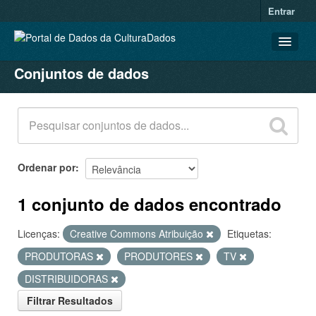
Entrar
Conjuntos de dados
CONJUNTOS DE DADOS
ORGANIZAÇÕES
GRUPOS
SOBRE
Ordenar por
1 conjunto de dados encontrado
Licenças:
Creative Commons Atribuição
Etiquetas:
PRODUTORAS
PRODUTORES
TV
DISTRIBUIDORAS
Filtrar Resultados