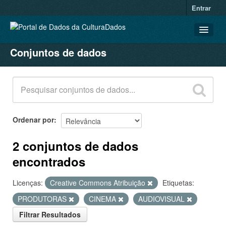
Entrar
Conjuntos de dados
CONJUNTOS DE DADOS
ORGANIZAÇÕES
GRUPOS
SOBRE
Ordenar por
2 conjuntos de dados
encontrados
Licenças:
Creative Commons Atribuição
Etiquetas:
PRODUTORAS
CINEMA
AUDIOVISUAL
Filtrar Resultados