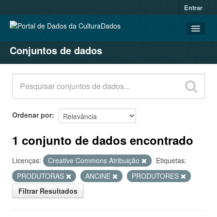
Entrar
Conjuntos de dados
CONJUNTOS DE DADOS
ORGANIZAÇÕES
GRUPOS
SOBRE
Ordenar por
1 conjunto de dados encontrado
Licenças:
Creative Commons Atribuição
Etiquetas:
PRODUTORAS
ANCINE
PRODUTORES
Filtrar Resultados