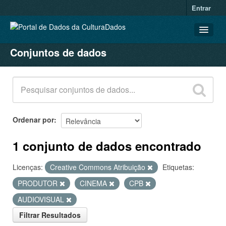
Entrar
Conjuntos de dados
CONJUNTOS DE DADOS
ORGANIZAÇÕES
GRUPOS
SOBRE
Ordenar por
1 conjunto de dados encontrado
Licenças:
Creative Commons Atribuição
Etiquetas:
PRODUTOR
CINEMA
CPB
AUDIOVISUAL
Filtrar Resultados