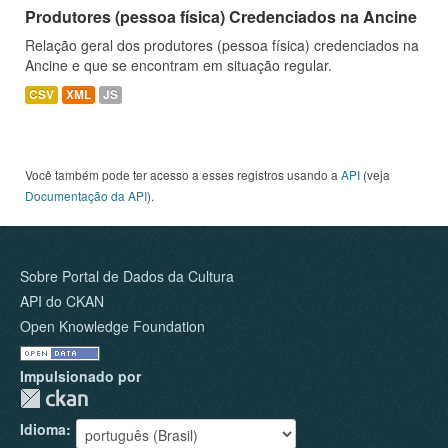
Produtores (pessoa física) Credenciados na Ancine
Relação geral dos produtores (pessoa física) credenciados na
Ancine e que se encontram em situação regular.
CSV
XML
JS
Você também pode ter acesso a esses registros usando a
API
(veja
Documentação da API
).
Sobre Portal de Dados da Cultura
API do CKAN
Open Knowledge Foundation
Impulsionado por
Idioma