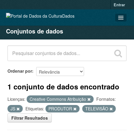
Entrar
Conjuntos de dados
CONJUNTOS DE DADOS
ORGANIZAÇÕES
GRUPOS
SOBRE
Ordenar por
1 conjunto de dados encontrado
Licenças:
Creative Commons Atribuição
Formatos:
JS
Etiquetas:
PRODUTOR
TELEVISÃO
Filtrar Resultados