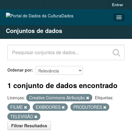
Entrar
Conjuntos de dados
CONJUNTOS DE DADOS
ORGANIZAÇÕES
GRUPOS
SOBRE
Ordenar por
1 conjunto de dados encontrado
Licenças:
Creative Commons Atribuição
Etiquetas:
FILME
EXIBIDORES
PRODUTORES
TELEVISÃO
Filtrar Resultados