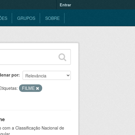
Entrar
ÕES
GRUPOS
SOBRE
denar por
Etiquetas:
FILME
ne
 com a Classificação Nacional de
gular.