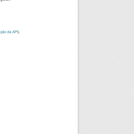
ção da API
).