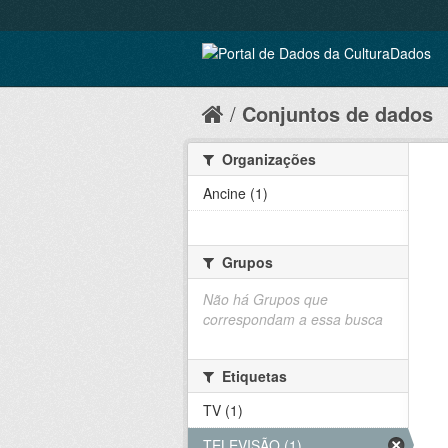
Conjuntos de dados
Organizações
Ancine (1)
Grupos
Não há Grupos que
correspondam a essa busca
Etiquetas
TV (1)
TELEVISÃO (1)