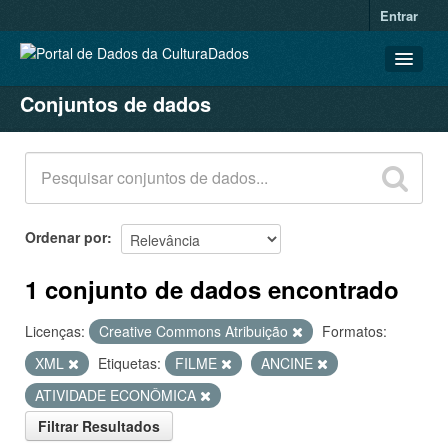
Entrar
Conjuntos de dados
CONJUNTOS DE DADOS
ORGANIZAÇÕES
GRUPOS
SOBRE
Ordenar por
1 conjunto de dados encontrado
Licenças:
Creative Commons Atribuição
Formatos:
XML
Etiquetas:
FILME
ANCINE
ATIVIDADE ECONÔMICA
Filtrar Resultados