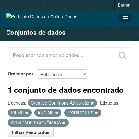
Entrar
Conjuntos de dados
CONJUNTOS DE DADOS
ORGANIZAÇÕES
GRUPOS
SOBRE
Ordenar por
1 conjunto de dados encontrado
Licenças:
Creative Commons Atribuição
Etiquetas:
FILME
ANCINE
EXIBIDORES
ATIVIDADE ECONÔMICA
Filtrar Resultados