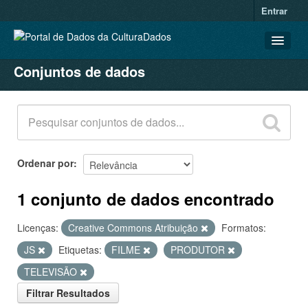
Entrar
Conjuntos de dados
CONJUNTOS DE DADOS
ORGANIZAÇÕES
GRUPOS
SOBRE
Ordenar por
1 conjunto de dados encontrado
Licenças:
Creative Commons Atribuição
Formatos:
JS
Etiquetas:
FILME
PRODUTOR
TELEVISÃO
Filtrar Resultados