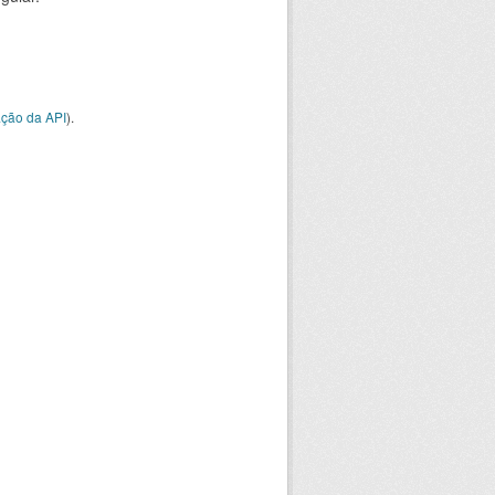
ção da API
).