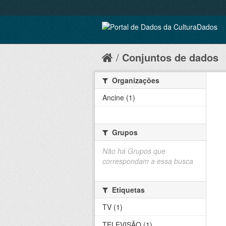
Conjuntos de dados
Organizações
Ancine (1)
Grupos
Não há Grupos que
correspondam a essa busca
Etiquetas
TV (1)
TELEVISÃO (1)