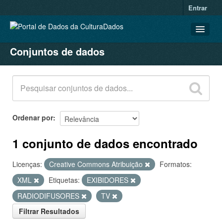
Entrar
Conjuntos de dados
CONJUNTOS DE DADOS
ORGANIZAÇÕES
GRUPOS
SOBRE
Ordenar por
1 conjunto de dados encontrado
Licenças:
Creative Commons Atribuição
Formatos:
XML
Etiquetas:
EXIBIDORES
RADIODIFUSORES
TV
Filtrar Resultados