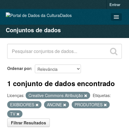
Entrar
Conjuntos de dados
CONJUNTOS DE DADOS
ORGANIZAÇÕES
GRUPOS
SOBRE
Ordenar por
1 conjunto de dados encontrado
Licenças:
Creative Commons Atribuição
Etiquetas:
EXIBIDORES
ANCINE
PRODUTORES
TV
Filtrar Resultados