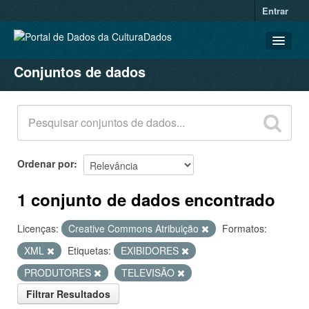
Entrar
Conjuntos de dados
CONJUNTOS DE DADOS
ORGANIZAÇÕES
GRUPOS
SOBRE
Ordenar por
1 conjunto de dados encontrado
Licenças:
Creative Commons Atribuição
Formatos:
XML
Etiquetas:
EXIBIDORES
PRODUTORES
TELEVISÃO
Filtrar Resultados