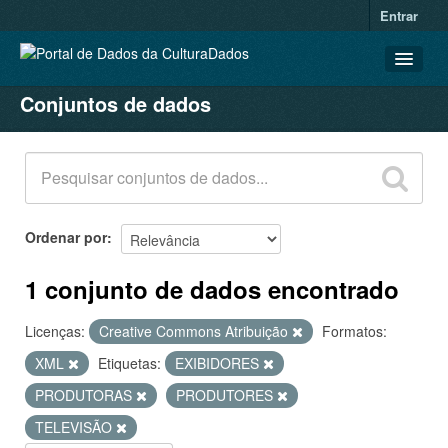
Entrar
Conjuntos de dados
CONJUNTOS DE DADOS
ORGANIZAÇÕES
GRUPOS
SOBRE
Ordenar por
1 conjunto de dados encontrado
Licenças:
Creative Commons Atribuição
Formatos:
XML
Etiquetas:
EXIBIDORES
PRODUTORAS
PRODUTORES
TELEVISÃO